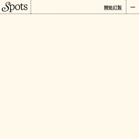
巴黎
/
旅遊指南
/
美食與飲品
開始訂製
Newsletter
繁
分類
:
全部指南
美食與飲品
飯店住宿
景點與名勝
購物與禮品
活動與體驗
未找到任何項目