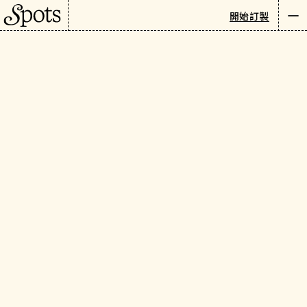
景點
開始訂製
Newsletter
繁
CATEGORIES
:
所有景點
美食與飲品
飯店住宿
景點與名勝
購物與禮品
健康與美容
夜生活
甜點店
米其林餐廳
酒吧
葡萄酒吧
屋頂酒吧
麵包店
小酒館
餐廳
雜貨店
咖啡館